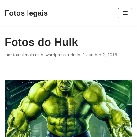
Fotos legais
Pular
para
o
Fotos do Hulk
conteúdo
por
fotoslegais.club_wordpress_admin
outubro 2, 2019