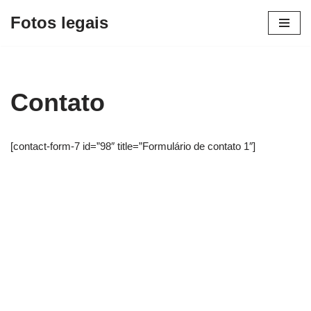
Fotos legais
Pular
para
o
conteúdo
Contato
[contact-form-7 id=”98″ title=”Formulário de contato 1″]