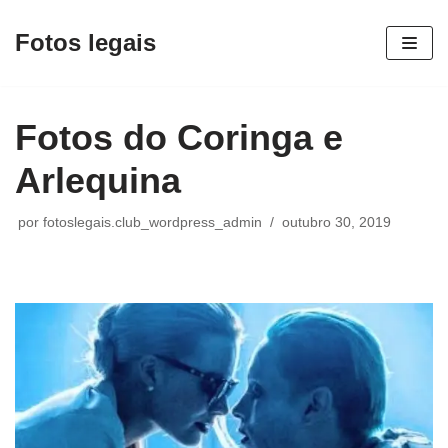
Fotos legais
Pular
para
o
Fotos do Coringa e
conteúdo
Arlequina
por
fotoslegais.club_wordpress_admin
outubro 30, 2019